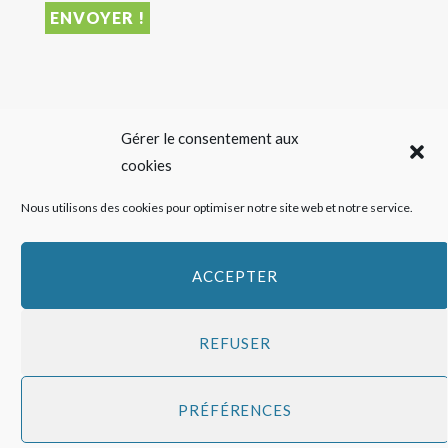
DERNIER ARTICLE
Gérer le consentement aux
cookies
Sigalas Rabaud et Moderato revisitent le vin liquoreux
Nous utilisons des cookies pour optimiser notre site web et notre service.
sans alcool
27 JUILLET 2026
ACCEPTER
REFUSER
Copyright
HAPPY FEED
2016 - 2026 -
Qui sommes-nous ?
-
Mentions
PRÉFÉRENCES
légales
-
Politique de cookies
Top