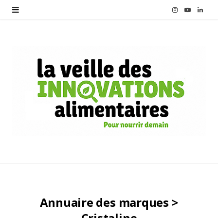
I
Y
L
n
o
i
s
u
n
t
T
k
a
u
e
g
b
d
r
e
I
a
n
m
Annuaire des marques >
Cristaline