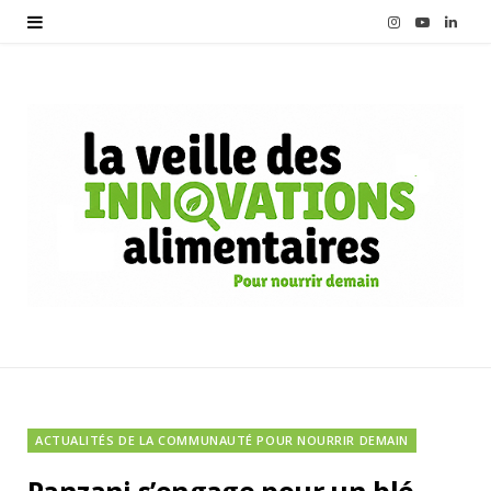
I
Y
L
n
o
i
s
u
n
t
T
k
a
u
e
g
b
d
r
e
I
a
n
m
ACTUALITÉS DE LA COMMUNAUTÉ POUR NOURRIR DEMAIN