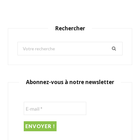
Rechercher
S
e
a
r
c
Abonnez-vous à notre newsletter
h
f
o
r
: