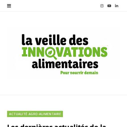
I
Y
L
n
o
i
s
u
n
t
T
k
a
u
e
g
b
d
r
e
I
a
n
m
ACTUALITÉ AGRO-ALIMENTAIRE