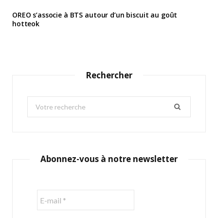
OREO s’associe à BTS autour d’un biscuit au goût
hotteok
Rechercher
S
e
a
r
c
Abonnez-vous à notre newsletter
h
f
o
r
: