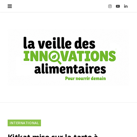
I
Y
L
n
o
i
s
u
n
t
T
k
a
u
e
g
b
d
r
e
I
a
n
m
INTERNATIONAL