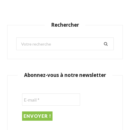
Rechercher
S
e
a
r
c
Abonnez-vous à notre newsletter
h
f
o
r
: