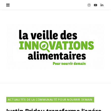
I
Y
L
n
o
i
s
u
n
t
T
k
a
u
e
g
b
d
r
e
I
a
n
m
ACTUALITÉS DE LA COMMUNAUTÉ POUR NOURRIR DEMAIN