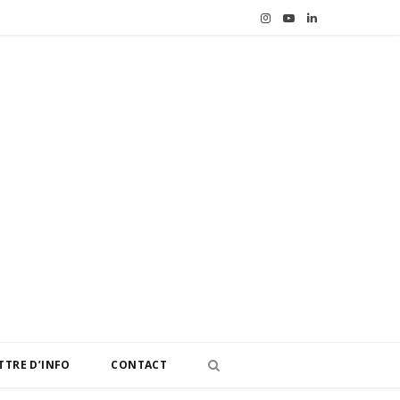
I
Y
L
n
o
i
s
u
n
t
T
k
a
u
e
g
b
d
r
e
I
a
n
m
TTRE D’INFO
CONTACT