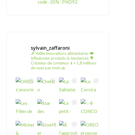
code -20% : PND92
sylvain_zaffaroni
🔎 Veille innovations alimentaires
🍽️
Influenceur produits & tendances
🎥
Créateur de contenus
📱+ 1,8 millions
de vues par mois 🙏