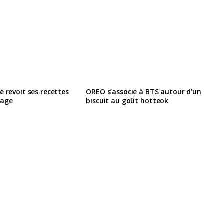
e revoit ses recettes
OREO s’associe à BTS autour d’un
lage
biscuit au goût hotteok