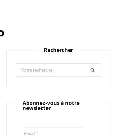
o
Rechercher
S
e
a
r
c
Abonnez-vous à notre
h
newsletter
f
o
r