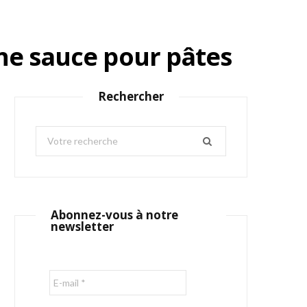
une sauce pour pâtes
Rechercher
S
e
a
r
c
Abonnez-vous à notre
h
newsletter
f
o
r
: