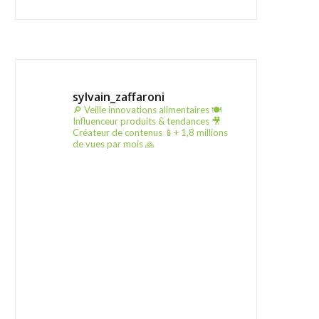
sylvain_zaffaroni
🔎 Veille innovations alimentaires
🍽️
Influenceur produits & tendances
🎥
Créateur de contenus
📱+ 1,8 millions
de vues par mois 🙏