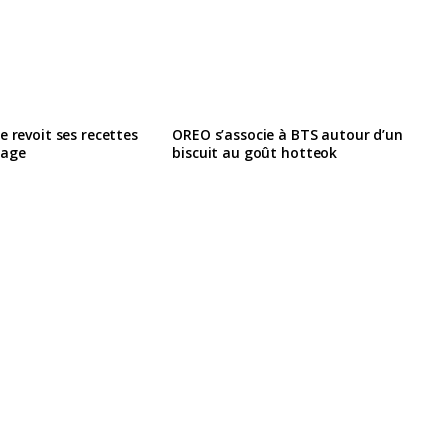
e revoit ses recettes
OREO s’associe à BTS autour d’un
lage
biscuit au goût hotteok