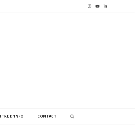
I
Y
L
n
o
i
s
u
n
t
T
k
a
u
e
g
b
d
r
e
I
a
n
m
TTRE D’INFO
CONTACT