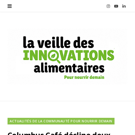
I
Y
L
n
o
i
s
u
n
t
T
k
a
u
e
g
b
d
r
e
I
a
n
m
ACTUALITÉS DE LA COMMUNAUTÉ POUR NOURRIR DEMAIN