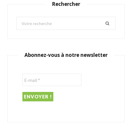
Rechercher
S
e
a
r
c
Abonnez-vous à notre newsletter
h
f
o
r
: