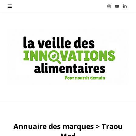
I
Y
L
n
o
i
s
u
n
t
T
k
a
u
e
g
b
d
r
e
I
a
n
m
Annuaire des marques > Traou
Mad