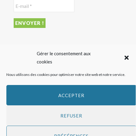
DERNIER ARTICLE
Gérer le consentement aux
cookies
Sigalas Rabaud et Moderato revisitent le vin liquoreux
Nous utilisons des cookies pour optimiser notre site web et notre service.
sans alcool
27 JUILLET 2026
ACCEPTER
REFUSER
Copyright
HAPPY FEED
2016 - 2026 -
Qui sommes-nous ?
-
Mentions
PRÉFÉRENCES