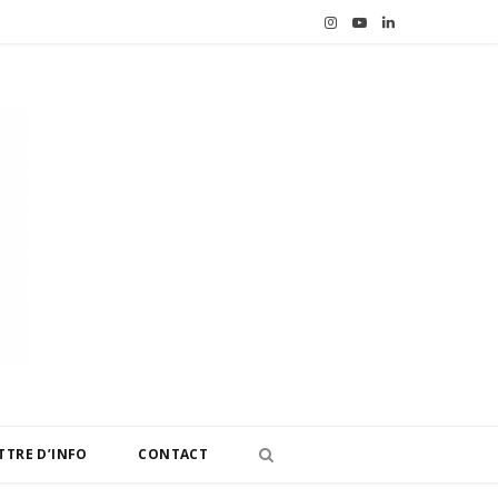
I
Y
L
n
o
i
s
u
n
t
T
k
a
u
e
g
b
d
r
e
I
a
n
m
TTRE D’INFO
CONTACT