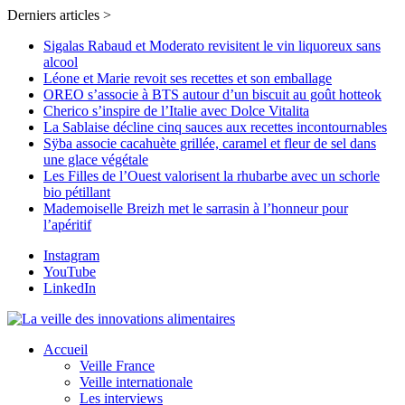
Derniers articles >
Sigalas Rabaud et Moderato revisitent le vin liquoreux sans
alcool
Léone et Marie revoit ses recettes et son emballage
OREO s’associe à BTS autour d’un biscuit au goût hotteok
Cherico s’inspire de l’Italie avec Dolce Vitalita
La Sablaise décline cinq sauces aux recettes incontournables
Sÿba associe cacahuète grillée, caramel et fleur de sel dans
une glace végétale
Les Filles de l’Ouest valorisent la rhubarbe avec un schorle
bio pétillant
Mademoiselle Breizh met le sarrasin à l’honneur pour
l’apéritif
Instagram
YouTube
LinkedIn
Accueil
Veille France
Veille internationale
Les interviews