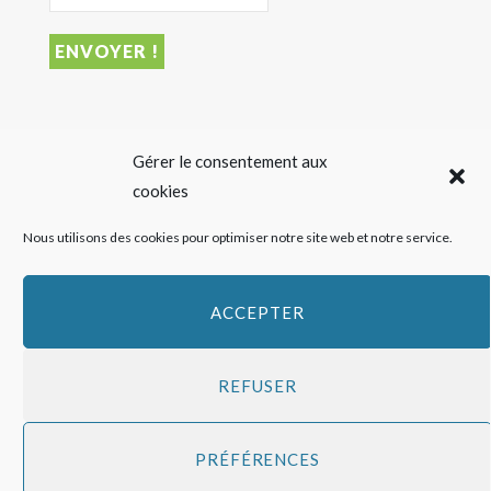
DERNIER ARTICLE
Gérer le consentement aux
cookies
Sigalas Rabaud et Moderato revisitent le vin liquoreux
Nous utilisons des cookies pour optimiser notre site web et notre service.
sans alcool
27 JUILLET 2026
ACCEPTER
REFUSER
Copyright
HAPPY FEED
2016 - 2026 -
Qui sommes-nous ?
-
Mentions
PRÉFÉRENCES
légales
-
Politique de cookies
Top