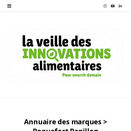
I
Y
L
n
o
i
s
u
n
t
T
k
a
u
e
g
b
d
r
e
I
a
n
m
Annuaire des marques >
Roquefort Papillon