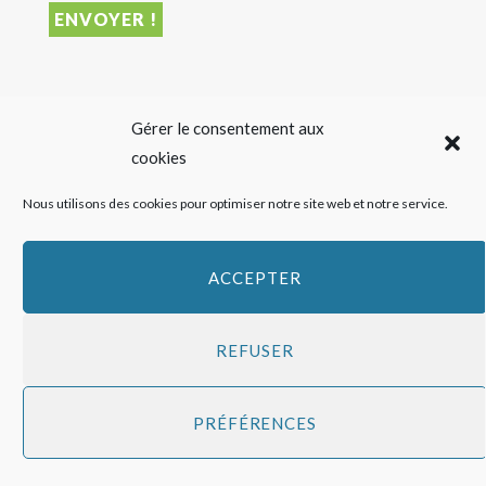
DERNIER ARTICLE
Gérer le consentement aux
cookies
Sigalas Rabaud et Moderato revisitent le vin liquoreux
Nous utilisons des cookies pour optimiser notre site web et notre service.
sans alcool
27 JUILLET 2026
ACCEPTER
REFUSER
Copyright
HAPPY FEED
2016 - 2026 -
Qui sommes-nous ?
-
Mentions
PRÉFÉRENCES
légales
-
Politique de cookies
Top