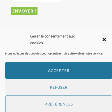
DERNIER ARTICLE
Gérer le consentement aux
cookies
Sigalas Rabaud et Moderato revisitent le vin liquoreux
Nous utilisons des cookies pour optimiser notre site web et notre service.
sans alcool
27 JUILLET 2026
ACCEPTER
REFUSER
Copyright
HAPPY FEED
2016 - 2026 -
Qui sommes-nous ?
-
Mentions
PRÉFÉRENCES
légales
-
Politique de cookies
Top