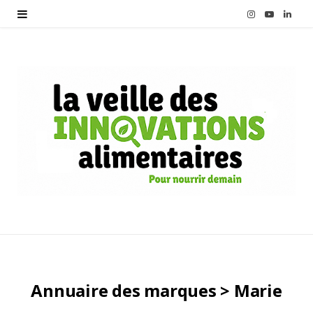
I
Y
L
n
o
i
s
u
n
t
T
k
a
u
e
g
b
d
r
e
I
a
n
m
Annuaire des marques > Marie