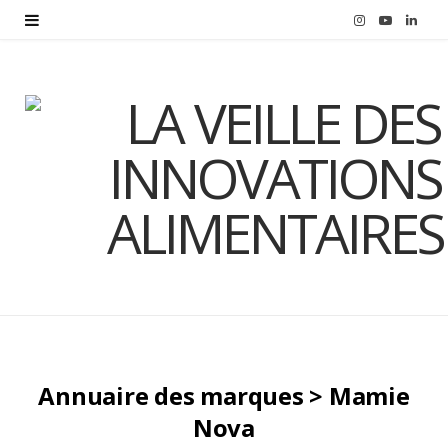
I
Y
L
n
o
i
s
u
n
t
T
k
a
u
e
g
b
d
r
e
I
a
n
m
Annuaire des marques > Mamie
Nova