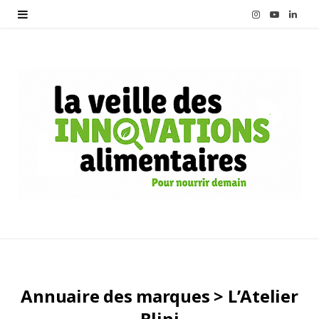
I
Y
L
n
o
i
s
u
n
t
T
k
a
u
e
g
b
d
r
e
I
a
n
m
Annuaire des marques > L’Atelier
Blini