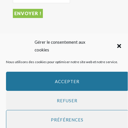
DERNIER ARTICLE
Gérer le consentement aux
cookies
Sigalas Rabaud et Moderato revisitent le vin liquoreux
Nous utilisons des cookies pour optimiser notre site web et notre service.
sans alcool
27 JUILLET 2026
ACCEPTER
REFUSER
Copyright
HAPPY FEED
2016 - 2026 -
Qui sommes-nous ?
-
Mentions
PRÉFÉRENCES
légales
-
Politique de cookies
Top