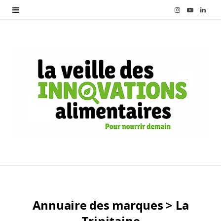
I
Y
L
n
o
i
s
u
n
t
T
k
a
u
e
g
b
d
r
e
I
a
n
m
Annuaire des marques > La
Trinitaine