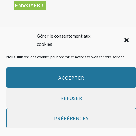
DERNIER ARTICLE
Gérer le consentement aux
cookies
Sigalas Rabaud et Moderato revisitent le vin liquoreux
Nous utilisons des cookies pour optimiser notre site web et notre service.
sans alcool
27 JUILLET 2026
ACCEPTER
REFUSER
Copyright
HAPPY FEED
2016 - 2026 -
Qui sommes-nous ?
-
Mentions
PRÉFÉRENCES
légales
-
Politique de cookies
Top