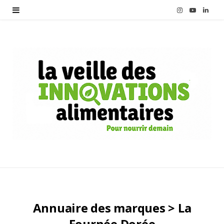
I
Y
L
n
o
i
s
u
n
t
T
k
a
u
e
g
b
d
r
e
I
a
n
m
Annuaire des marques > La
Fournée Dorée