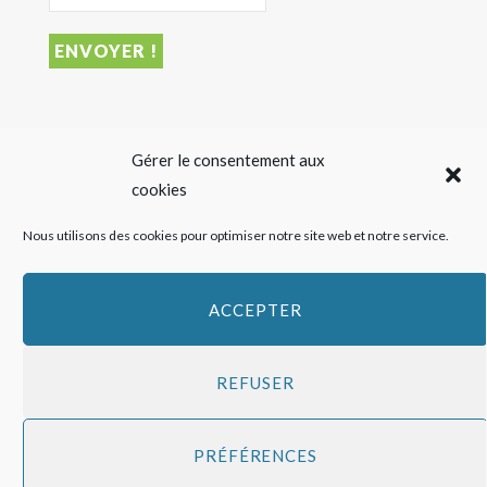
DERNIER ARTICLE
Gérer le consentement aux
cookies
Sigalas Rabaud et Moderato revisitent le vin liquoreux
Nous utilisons des cookies pour optimiser notre site web et notre service.
sans alcool
27 JUILLET 2026
ACCEPTER
REFUSER
Copyright
HAPPY FEED
2016 - 2026 -
Qui sommes-nous ?
-
Mentions
PRÉFÉRENCES
légales
-
Politique de cookies
Top