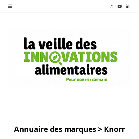
I
Y
L
n
o
i
s
u
n
t
T
k
a
u
e
g
b
d
r
e
I
a
n
m
Annuaire des marques > Knorr