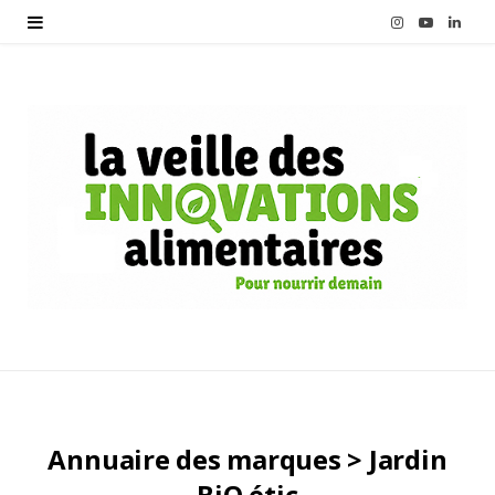
I
Y
L
n
o
i
s
u
n
t
T
k
a
u
e
g
b
d
r
e
I
a
n
m
Annuaire des marques > Jardin
BiO étic