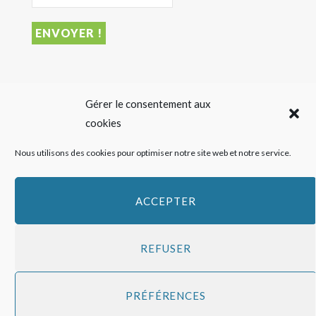
DERNIER ARTICLE
Gérer le consentement aux
cookies
Sigalas Rabaud et Moderato revisitent le vin liquoreux
Nous utilisons des cookies pour optimiser notre site web et notre service.
sans alcool
27 JUILLET 2026
ACCEPTER
REFUSER
Copyright
HAPPY FEED
2016 - 2026 -
Qui sommes-nous ?
-
Mentions
PRÉFÉRENCES
légales
-
Politique de cookies
Top