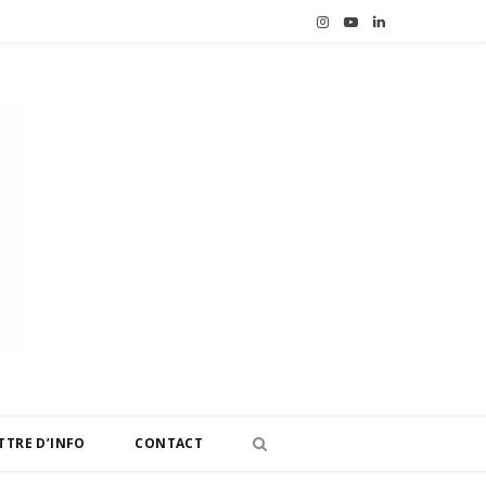
I
Y
L
n
o
i
s
u
n
t
T
k
a
u
e
g
b
d
r
e
I
a
n
m
TTRE D’INFO
CONTACT