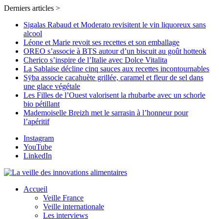
Derniers articles >
Sigalas Rabaud et Moderato revisitent le vin liquoreux sans
alcool
Léone et Marie revoit ses recettes et son emballage
OREO s’associe à BTS autour d’un biscuit au goût hotteok
Cherico s’inspire de l’Italie avec Dolce Vitalita
La Sablaise décline cinq sauces aux recettes incontournables
Sÿba associe cacahuète grillée, caramel et fleur de sel dans
une glace végétale
Les Filles de l’Ouest valorisent la rhubarbe avec un schorle
bio pétillant
Mademoiselle Breizh met le sarrasin à l’honneur pour
l’apéritif
Instagram
YouTube
LinkedIn
Accueil
Veille France
Veille internationale
Les interviews