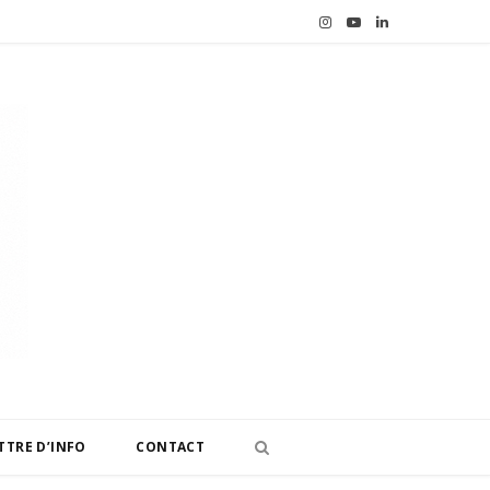
I
Y
L
n
o
i
s
u
n
t
T
k
a
u
e
g
b
d
r
e
I
a
n
m
TTRE D’INFO
CONTACT