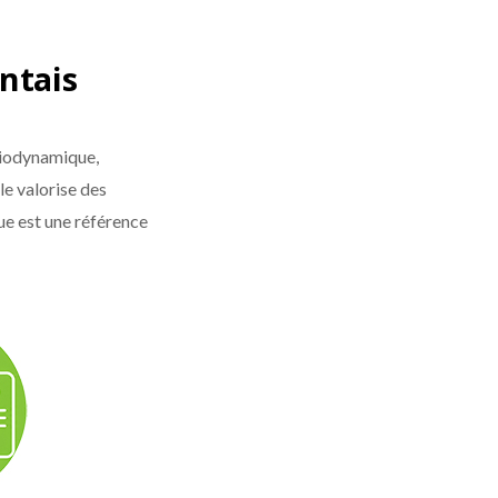
ntais
 biodynamique,
le valorise des
ue est une référence