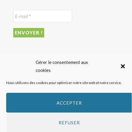
DERNIER ARTICLE
Gérer le consentement aux
cookies
Sigalas Rabaud et Moderato revisitent le vin liquoreux
Nous utilisons des cookies pour optimiser notre site web et notre service.
sans alcool
27 JUILLET 2026
ACCEPTER
REFUSER