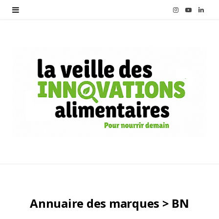
I
Y
L
n
o
i
s
u
n
t
T
k
a
u
e
g
b
d
r
e
I
a
n
m
Annuaire des marques > BN