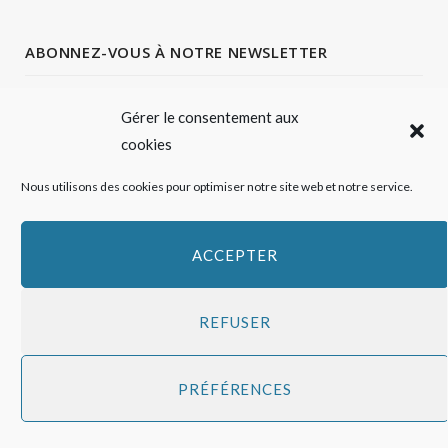
ABONNEZ-VOUS À NOTRE NEWSLETTER
Gérer le consentement aux
cookies
Nous utilisons des cookies pour optimiser notre site web et notre service.
ACCEPTER
DERNIER ARTICLE
REFUSER
Sigalas Rabaud et Moderato revisitent le vin liquoreux
PRÉFÉRENCES
sans alcool
Top
27 JUILLET 2026