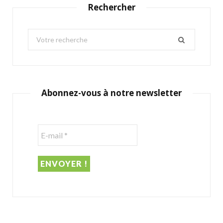
Rechercher
S
e
a
r
c
Abonnez-vous à notre newsletter
h
f
o
r
: