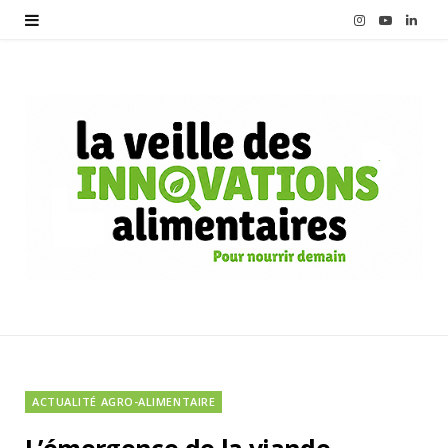
I
Y
L
n
o
i
s
u
n
t
T
k
a
u
e
g
b
d
r
e
I
a
n
m
ACTUALITÉ AGRO-ALIMENTAIRE