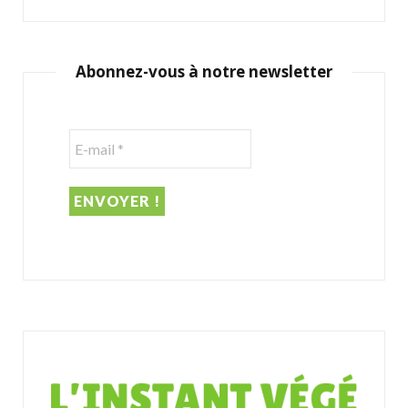
a
r
c
Abonnez-vous à notre newsletter
h
f
o
r
: