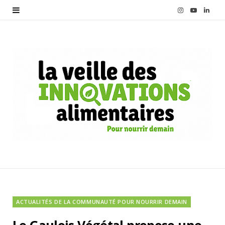
I
Y
L
n
o
i
s
u
n
t
T
k
a
u
e
g
b
d
r
e
I
a
n
m
ACTUALITÉS DE LA COMMUNAUTÉ POUR NOURRIR DEMAIN